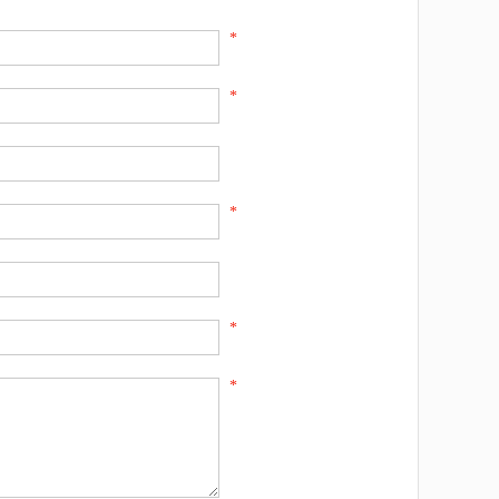
*
*
*
*
*